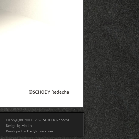
©Copyright 2000 - 2026
SCHODY Redecha
Design by
Martin
Developed by
DactylGroup.com