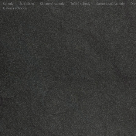
Schody
Schodisko
Sklenené schody
Točité schody
Samonosné schody
Dre
Galéria schodov