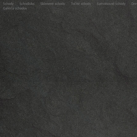
Schody
Schodisko
Sklenené schody
Točité schody
Samonosné schody
Dre
Galéria schodov