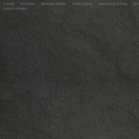
Schody
Schodisko
Sklenené schody
Točité schody
Samonosné schody
Dre
Galéria schodov