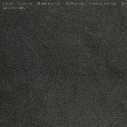
Schody
Schodisko
Sklenené schody
Točité schody
Samonosné schody
Dre
Galéria schodov