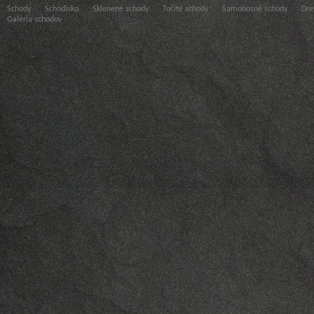
Schody
Schodisko
Sklenené schody
Točité schody
Samonosné schody
Dre
Galéria schodov