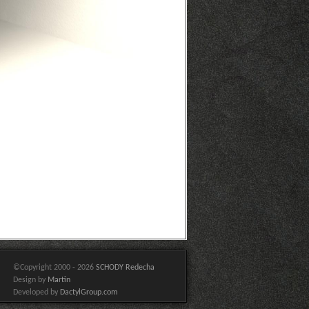
©Copyright 2000 - 2026
SCHODY Redecha
Design by
Martin
Developed by
DactylGroup.com