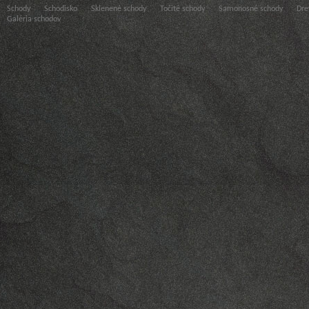
Schody
Schodisko
Sklenené schody
Točité schody
Samonosné schody
Dre
Galéria schodov