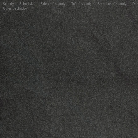
Schody
Schodisko
Sklenené schody
Točité schody
Samonosné schody
Dre
Galéria schodov