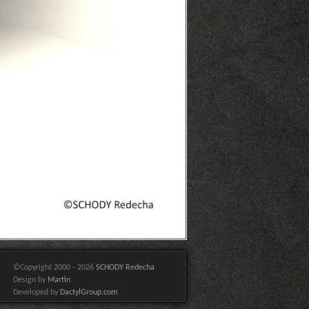
©Copyright 2000 - 2026
SCHODY Redecha
Design by
Martin
Developed by
DactylGroup.com