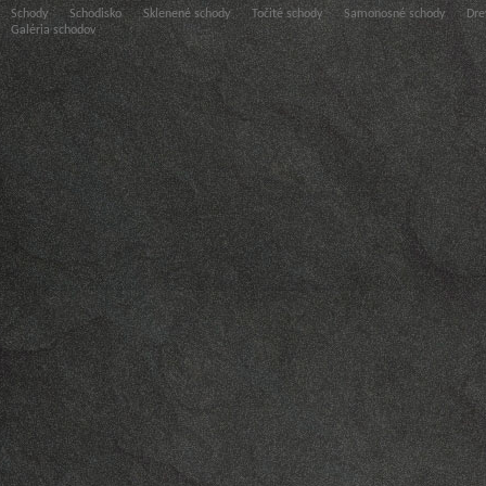
Schody
Schodisko
Sklenené schody
Točité schody
Samonosné schody
Dre
Galéria schodov