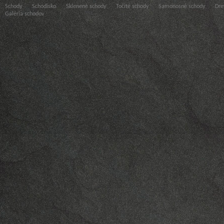
Schody
Schodisko
Sklenené schody
Točité schody
Samonosné schody
Dre
Galéria schodov