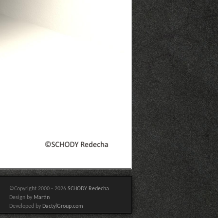
©Copyright 2000 - 2026
SCHODY Redecha
Design by
Martin
Developed by
DactylGroup.com