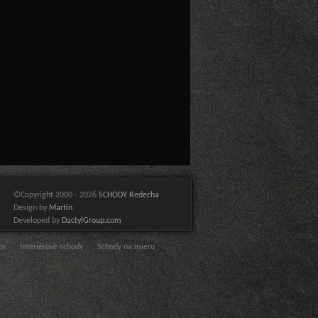
©Copyright 2000 - 2026
SCHODY Redecha
Design by
Martin
Developed by
DactylGroup.com
ov
Interiérové schody
Schody na mieru