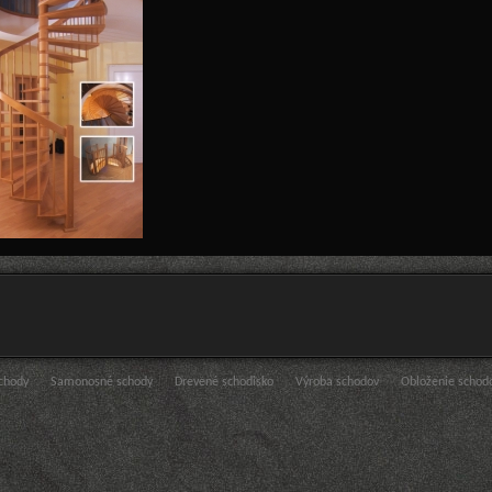
schody
Samonosné schody
Drevené schodisko
Výroba schodov
Obloženie schod