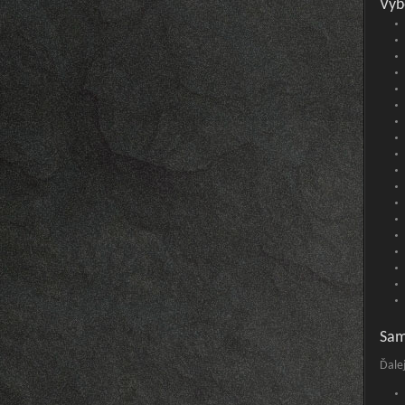
Vyb
Sam
Ďalej