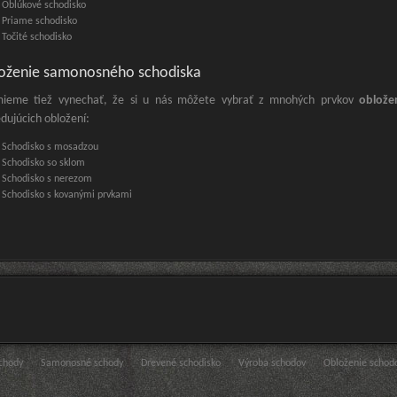
Oblúkové schodisko
Priame schodisko
Točité schodisko
oženie samonosného schodiska
ieme tiež vynechať, že si u nás môžete vybrať z mnohých prvkov
oblože
edujúcich obložení:
Schodisko s mosadzou
Schodisko so sklom
Schodisko s nerezom
Schodisko s kovanými prvkami
schody
Samonosné schody
Drevené schodisko
Výroba schodov
Obloženie schod