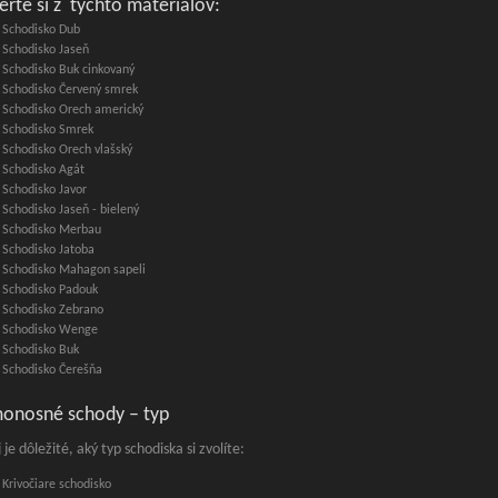
erte si z týchto materiálov:
Schodisko Dub
Schodisko Jaseň
Schodisko Buk cinkovaný
Schodisko Červený smrek
Schodisko Orech americký
Schodisko Smrek
Schodisko Orech vlašský
Schodisko Agát
Schodisko Javor
Schodisko Jaseň - bielený
Schodisko Merbau
Schodisko Jatoba
Schodisko Mahagon sapeli
Schodisko Padouk
Schodisko Zebrano
Schodisko Wenge
Schodisko Buk
Schodisko Čerešňa
onosné schody – typ
 je dôležité, aký typ schodiska si zvolíte:
Krivočiare schodisko