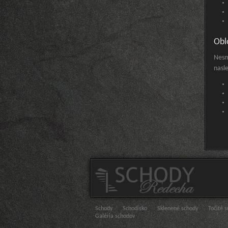
Obl
Nesm
nasl
Schody
Schodisko
Sklenené schody
Točité 
Galéria schodov