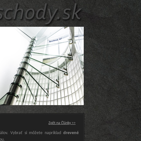
Zpět na Články >>
lov. Vybrať si môžete napríklad
drevené
ou.