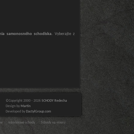
nia samonosného schodiska
. Vyberajte z
©Copyright 2000 - 2026
SCHODY Redecha
Design by
Martin
Developed by
DactylGroup.com
ov
Interiérové schody
Schody na mieru