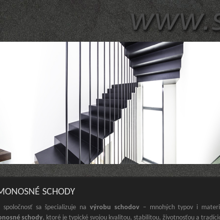
MONOSNÉ SCHODY
 spoločnosť sa špecializuje na
výrobu schodov
– mnohých typov i materiá
onosné schody
, ktoré je typické svojou kvalitou, stabilitou, životnosťou a tradíci