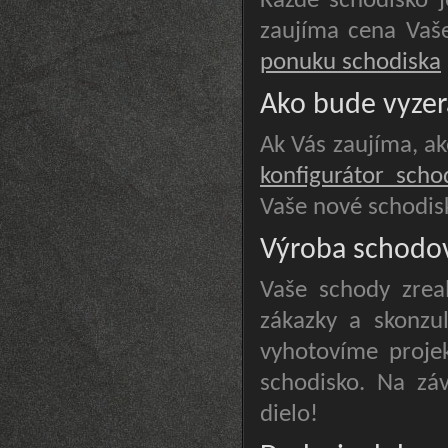
Každé schodisko j
zaujíma cena Vaš
ponuku schodiska
Ako bude vyzer
Ak Vás zaujíma, ak
konfigurátor scho
Vaše nové schodis
Výroba schodo
Vaše schody zrea
zákazky a skonzu
vyhotovíme proje
schodisko. Na z
dielo!