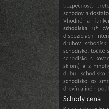
bezpečnosť, pret
schodov a dostato
Vhodné a funkč
schodiska
už závi
dispozíciách int
druhov schodísk 
schodisko, točité
schodisko s kova
sklom) a z mnohý
dubu, schodisko 
schodisko zo smr
drevín a iné – pod
Schody cena