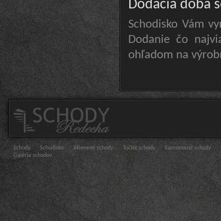
Dodacia doba 
Schodisko Vám vyr
Dodanie čo najvi
ohľadom na výrob
Schody
Schodisko
Sklenené schody
Točité schody
Samonosné schody
Galéria schodov