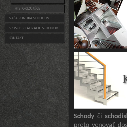
HISTORIZUJÚCE
NAŠA PONUKA SCHODOV
SPÔSOB REALIZÁCIE SCHODOV
KONTAKT
Schody
či
schodis
preto venovať do