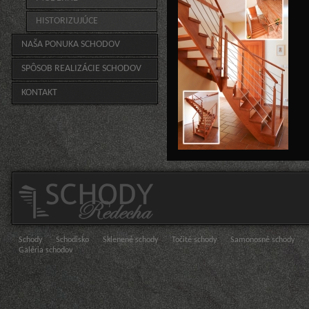
HISTORIZUJÚCE
NAŠA PONUKA SCHODOV
SPÔSOB REALIZÁCIE SCHODOV
KONTAKT
Schody
Schodisko
Sklenené schody
Točité schody
Samonosné schody
Galéria schodov