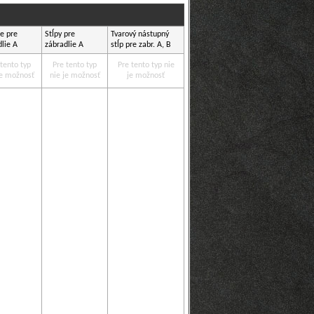
e pre
Stĺpy pre
Tvarový nástupný
dlie
A
zábradlie
A
stĺp pre zabr.
A, B
 tento typ
Pre tento typ
Pre tento typ nie
je možnosť
nie je možnosť
je možnosť