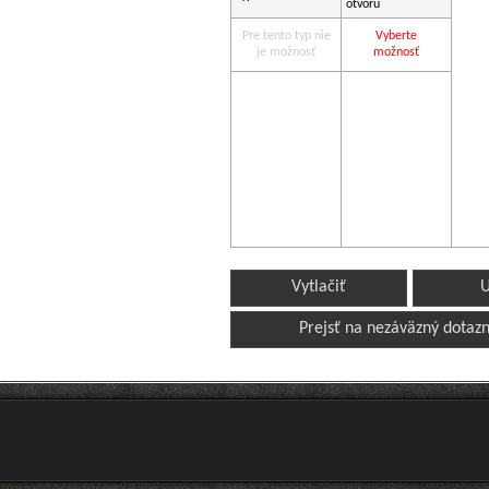
otvoru
Pre tento typ nie
Vyberte
je možnosť
možnosť
Vytlačiť
U
Prejsť na nezáväzný dotazn