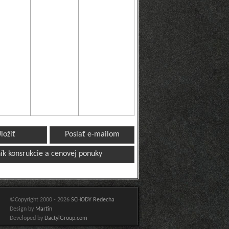
ložiť
Poslať e-mailom
ík konsrukcie a cenovej ponuky
©Copyright 2000 - 2026
SCHODY Redecha
Design by
Martin
Developed by
DactylGroup.com