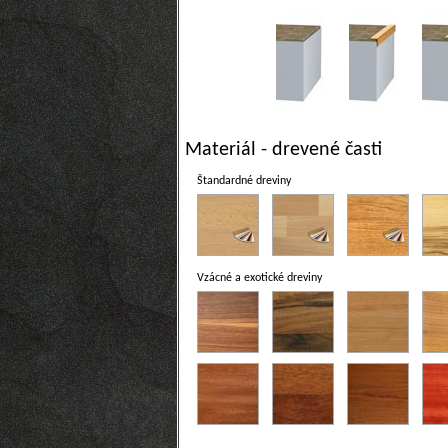
Materiál - drevené časti
Štandardné dreviny
Vzácné a exotické dreviny