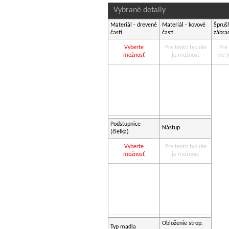
Vybrané detaily
Materiál - drevené
Materiál - kovové
Šprušl
časti
časti
zábra
Vyberte
Pre tento typ nie
Pre
možnosť
je možnosť
nie 
Podstupnice
Nástup
(čielka)
Vyberte
Pre tento typ nie
možnosť
je možnosť
Obloženie strop.
Typ madla