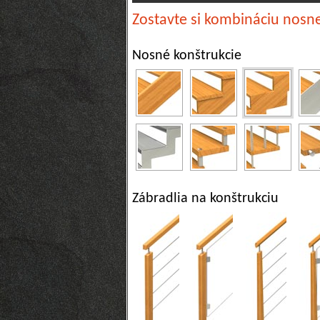
Zostavte si kombináciu nosne
Nosné konštrukcie
Zábradlia na konštrukciu