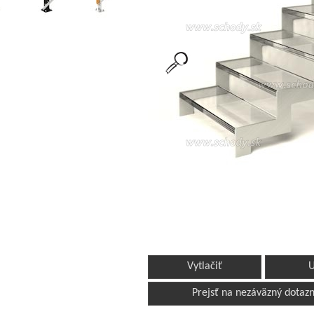
Vytlačiť
U
Prejsť na nezáväzný dotazn